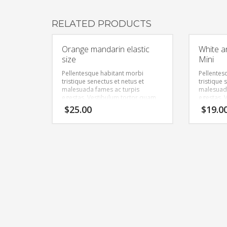
RELATED PRODUCTS
Orange mandarin elastic
White a
size
Mini
Pellentesque habitant morbi
Pellentes
tristique senectus et netus et
tristique 
malesuada fames ac turpis
malesuada
egestas. Vestibulum tortor quam,
egestas. 
feugiat vitae, ultricies eget, tempor
feugiat vi
$
25.00
$
19.0
sit amet, ante. Donec eu libero sit
sit amet, 
amet quam egestas semper.
amet qua
Aenean ultricies mi vitae est.
Aenean ult
Mauris placerat eleifend leo.
Mauris pla