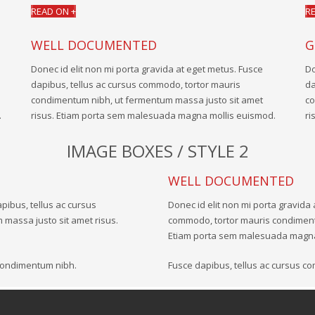
READ ON +
R
WELL DOCUMENTED
G
Donec id elit non mi porta gravida at eget metus. Fusce
Do
dapibus, tellus ac cursus commodo, tortor mauris
da
condimentum nibh, ut fermentum massa justo sit amet
co
.
risus. Etiam porta sem malesuada magna mollis euismod.
ri
IMAGE BOXES / STYLE 2
WELL DOCUMENTED
pibus, tellus ac cursus
Donec id elit non mi porta gravida 
massa justo sit amet risus.
commodo, tortor mauris condiment
Etiam porta sem malesuada magna
 condimentum nibh.
Fusce dapibus, tellus ac cursus c